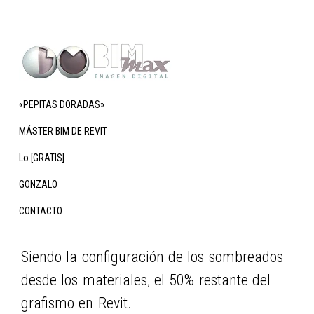
Saltar
Saltar
ESTILOS DE LÍNEA EN REVIT
a
al
la
contenido
PARA DOMINAR EL GRAFISMO
navegación
principal
8 marzo, 2022
Por
GONZALO RUIZ
Bimmax
Formación
principal
|
«PEPITAS DORADAS»
de
Gonzalo
Ruiz
Hablar de Estilos de línea en Revit está muy
MÁSTER BIM DE REVIT
Revit
relacionado con las aristas de los objetos.
Lo [GRATIS]
GONZALO
Son el 50% del grafismo y la visualización
CONTACTO
en este programa.
Siendo la configuración de los sombreados
desde los materiales, el 50% restante del
grafismo en Revit.